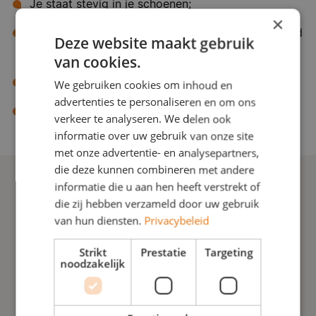
Je staat stevig in je schoenen;
×
Goede beheersing van de Nederlandse taal (woord
Deze website maakt gebruik
& geschrift);
van cookies.
32 – 36 uur per week beschikbaar;
We gebruiken cookies om inhoud en
advertenties te personaliseren en om ons
Stressbestendig, flexibel en probleemoplossend.
verkeer te analyseren. We delen ook
informatie over uw gebruik van onze site
met onze advertentie- en analysepartners,
die deze kunnen combineren met andere
informatie die u aan hen heeft verstrekt of
die zij hebben verzameld door uw gebruik
Solliciteren met CV
van hun diensten.
Privacybeleid
Strikt
Prestatie
Targeting
Solliciteren zonder CV
noodzakelijk
Solliciteren via LinkedIn