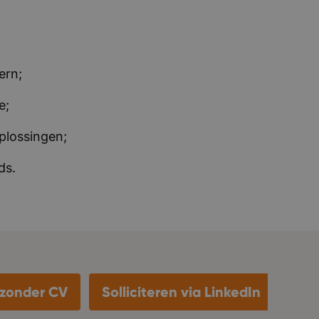
ern;
e;
oplossingen;
nds.
n zonder CV
Solliciteren via LinkedIn