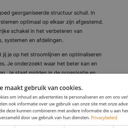
oed georganiseerde structuur schuil. In
systemen optimaal op elkaar zijn afgestemd.
rijke schakel in het verbeteren van
’s, systemen en afdelingen.
 jij je op het stroomlijnen en optimaliseren
es. Je onderzoekt waar het beter kan en
en. Je staat midden in de organisatie en
eams en key-users. Daarbij weet je wensen
e maakt gebruik van cookies.
n uitvoerbare oplossingen.
kies om inhoud en advertenties te personaliseren en om ons ver
len ook informatie over uw gebruik van onze site met onze adver
 die deze kunnen combineren met andere informatie die u aan hen
n verzameld door uw gebruik van hun diensten.
Privacybeleid
rijfsprocessen.