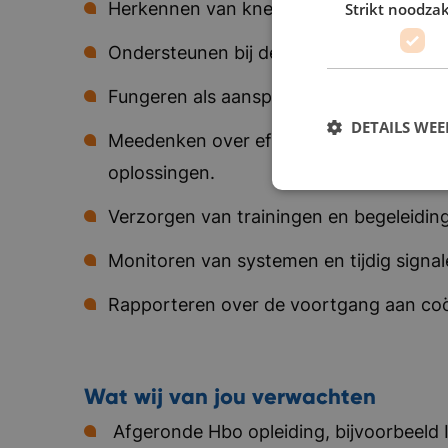
Herkennen van knelpunten en identifice
Strikt noodzak
Ondersteunen bij de uitvoering en impl
Fungeren als aanspreekpunt bij verstori
DETAILS WE
Meedenken over efficiëntere werkwijzen
oplossingen.
Verzorgen van trainingen en begeleiding
Monitoren van systemen en tijdig signal
Rapporteren over de voortgang aan coö
Wat wij van jou verwachten
Afgeronde Hbo opleiding, bijvoorbeeld