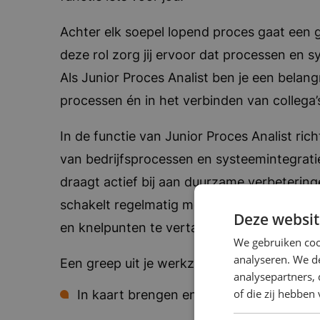
Achter elk soepel lopend proces gaat een g
deze rol zorg jij ervoor dat processen en 
Als Junior Proces Analist ben je een belang
processen én in het verbinden van collega
In de functie van Junior Proces Analist richt
van bedrijfsprocessen en systeemintegrati
draagt actief bij aan duurzame verbetering
schakelt regelmatig met IT, operationele t
Deze websit
en knelpunten te vertalen naar concrete e
We gebruiken coo
analyseren. We de
Een greep uit je werkzaamheden:
analysepartners,
of die zij hebbe
In kaart brengen en visualiseren van bed