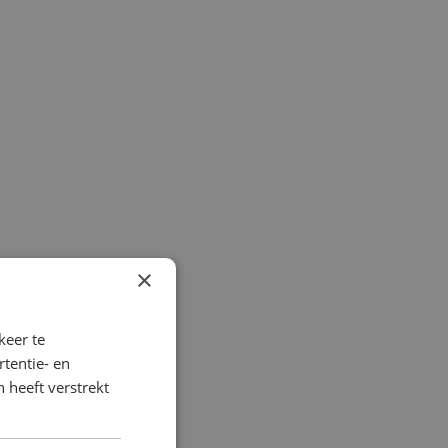
×
keer te
tentie- en
 heeft verstrekt