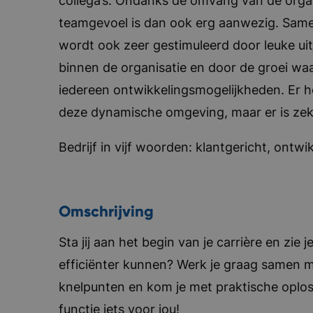
collega’s. Ondanks de omvang van de organ
teamgevoel is dan ook erg aanwezig. Samen
wordt ook zeer gestimuleerd door leuke uit
binnen de organisatie en door de groei waar
iedereen ontwikkelingsmogelijkheden. Er h
deze dynamische omgeving, maar er is zeke
Bedrijf in vijf woorden: klantgericht, ontw
Omschrijving
Sta jij aan het begin van je carrière en zie 
efficiënter kunnen? Werk je graag samen m
knelpunten en kom je met praktische oplo
functie iets voor jou!