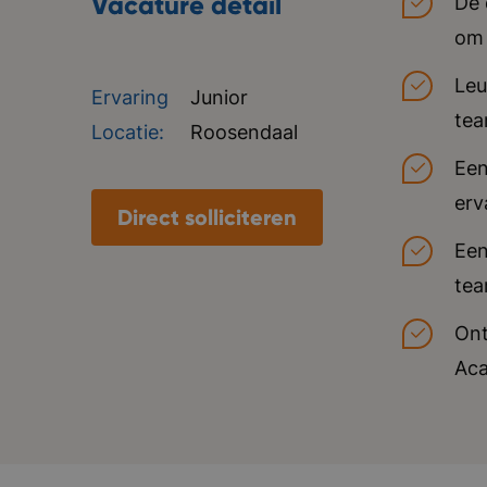
Vacature detail
De 
om 
Leu
Ervaring
Junior
tea
Locatie:
Roosendaal
Een
erv
Direct solliciteren
Een
tea
Ont
Aca