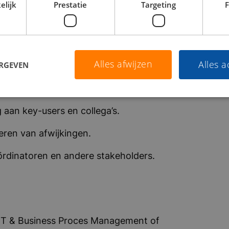
ren van verbetermogelijkheden.
elijk
Prestatie
Targeting
F
ementatie van verbeteringen.
ngen in processen.
Alles afwijzen
Alles 
ERGEVEN
 en deze omzetten in praktische
 aan key-users en collega’s.
eren van afwijkingen.
rdinatoren en andere stakeholders.
 IT & Business Proces Management of