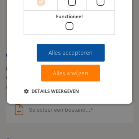
Solliciteren zonder CV
Functioneel
Solliciteren via LinkedIn
Alles accepteren
Voeg jouw CV toe
Door jouw CV te uploaden kunnen we je optimaal
Alles afwijzen
koppelen aan de leukste opdrachtgevers met
uitdagende vacatures.
DETAILS WEERGEVEN
Selecteer een bestand...*