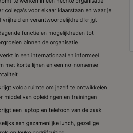
komt te werken in een hechte organisatie
r collega's voor elkaar klaarstaan en waar je
l vrijheid en verantwoordelijkheid krijgt
dagende functie en mogelijkheden tot
rgroeien binnen de organisatie
werkt in een internationaal en informeel
m met korte lijnen en een no-nonsense
taliteit
krijgt volop ruimte om jezelf te ontwikkelen
r middel van opleidingen en trainingen
krijgt een laptop en telefoon van de zaak
elijks een gezamenlijke lunch, gezellige
rels en leuke bedrijfsuitjes