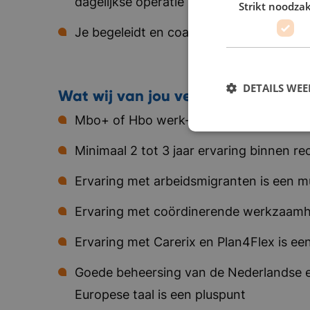
dagelijkse operatie
Strikt noodzak
Je begeleidt en coacht nieuwe recruite
DETAILS WE
Wat wij van jou verwachten
Mbo+ of Hbo werk- en denkniveau
Minimaal 2 tot 3 jaar ervaring binnen r
Ervaring met arbeidsmigranten is een m
Ervaring met coördinerende werkzaamh
Ervaring met Carerix en Plan4Flex is een
Goede beheersing van de Nederlandse e
Europese taal is een pluspunt