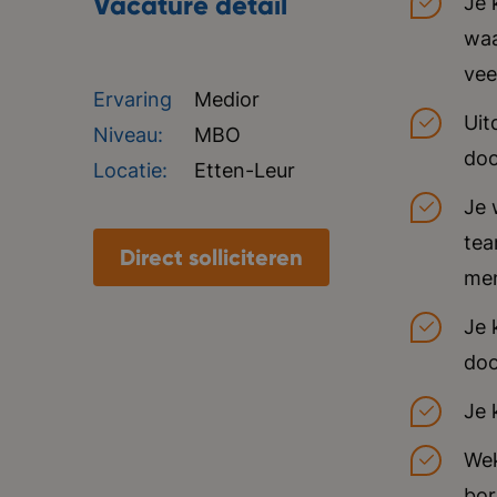
Vacature detail
Je 
waa
vee
Ervaring
Medior
Uit
Niveau:
MBO
doo
Locatie:
Etten-Leur
Je 
tea
Direct solliciteren
men
Je 
doo
Je 
Wek
bor