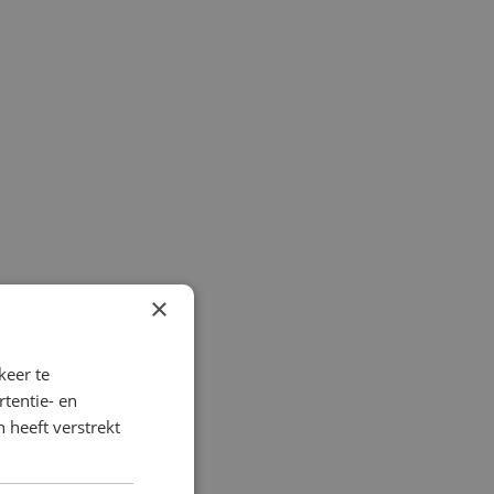
×
keer te
tentie- en
 heeft verstrekt