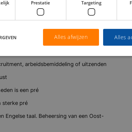
elijk
Prestatie
Targeting
F
rs en bent een vraagbaak voor het team
Alles afwijzen
Alles 
ERGEVEN
ecruitment, arbeidsbemiddeling of uitzenden
ust
eden is een pré
 sterke pré
n Engelse taal. Beheersing van een Oost-