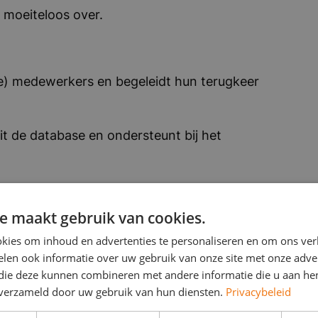
moeiteloos over.
) medewerkers en begeleidt hun terugkeer
it de database en ondersteunt bij het
dewerkers tussen verschillende
e maakt gebruik van cookies.
kies om inhoud en advertenties te personaliseren en om ons ver
le recruitmentpartners en
len ook informatie over uw gebruik van onze site met onze adver
 die deze kunnen combineren met andere informatie die u aan hen
n verzameld door uw gebruik van hun diensten.
Privacybeleid
dersteunt de Traffic Manager bij de