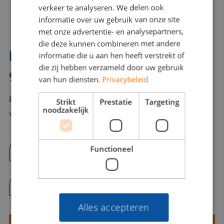
verkeer te analyseren. We delen ook
informatie over uw gebruik van onze site
met onze advertentie- en analysepartners,
die deze kunnen combineren met andere
Interesse? Benno helpt je
informatie die u aan hen heeft verstrekt of
die zij hebben verzameld door uw gebruik
graag verder!
van hun diensten.
Privacybeleid
Bel of mail Benno met al jouw vragen. Benno staat
Strikt
Prestatie
Targeting
noodzakelijk
voor je klaar en helpt je graag!
Functioneel
benno@viajou.nl
06 13 28 62 71
Alles accepteren