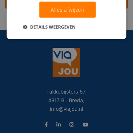
Contact opnemen
Alles afwijzen
DETAILS WEERGEVEN
Takkebijsters 67,
4817 BL Breda,
info@viajou.nl