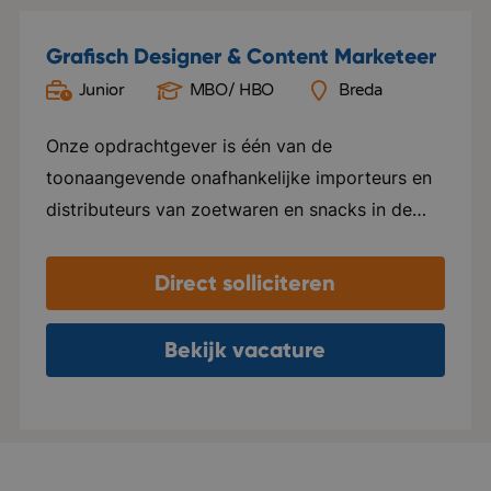
Grafisch Designer & Content Marketeer
Junior
MBO/ HBO
Breda
Onze opdrachtgever is één van de
toonaangevende onafhankelijke importeurs en
distributeurs van zoetwaren en snacks in de
Benelux. Het bedrijf legt zich volledig toe op de
service naar klanten en richt zich alleen op
Direct solliciteren
producten van hoge kwaliteit. Daarnaast
streven ze ernaar deze kwaliteit te combineren
Bekijk vacature
met innovatie binnen het assortiment. Je komt
terecht in een klein, hecht team waar
collegialiteit hoog in het vaandel staat.
Daarnaast biedt het bedrijf met gerichte