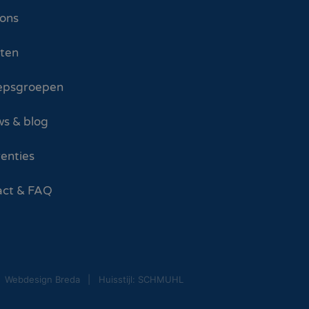
 ons
sten
epsgroepen
s & blog
enties
act & FAQ
Webdesign Breda
Huisstijl: SCHMUHL