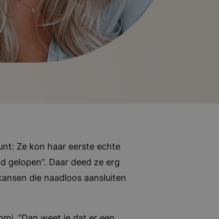
nt: Ze kon haar eerste echte
nd gelopen”. Daar deed ze erg
kansen die naadloos aansluiten
omi. “Dan weet je dat er een