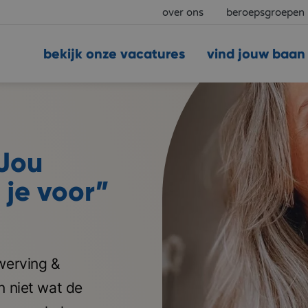
over ons
beroepsgroepen
bekijk onze vacatures
vind jouw baan
aJou
 je voor”
werving &
n niet wat de