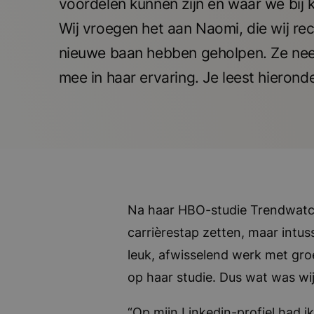
voordelen kunnen zijn en waar we bij 
Wij vroegen het aan Naomi, die wij re
nieuwe baan hebben geholpen. Ze neem
mee in haar ervaring. Je leest hierond
Na haar HBO-studie Trendwatch
carrièrestap zetten, maar intus
leuk, afwisselend werk met gro
op haar studie. Dus wat was wi
“Op mijn Linkedin-profiel had i