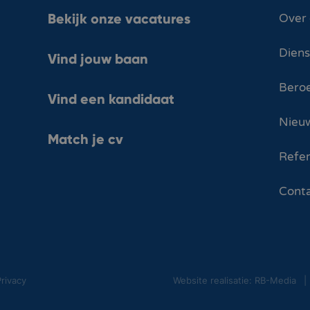
Bekijk onze vacatures
Over
Dien
Vind jouw baan
Bero
Vind een kandidaat
Nieuw
Match je cv
Refer
Cont
rivacy
Website realisatie: RB-Media