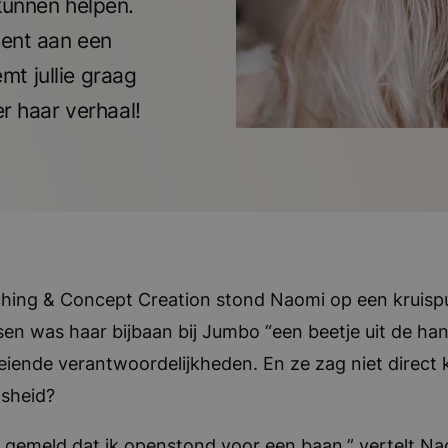
kunnen helpen.
cent aan een
t jullie graag
er haar verhaal!
ing & Concept Creation stond Naomi op een kruispu
sen was haar bijbaan bij Jumbo “een beetje uit de ha
eiende verantwoordelijkheden. En ze zag niet direct 
jsheid?
k gemeld dat ik openstond voor een baan,” vertelt Na