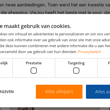
en twee aanbiedingen. Toen werd het een kwestie va
 die afweging. ViaJou heeft het beste met je voor, da
nnengehaald zonder hen, dat weet je nooit. Maar ik 
e maakt gebruik van cookies.
eer op een kruispunt beland, weet ik wie ik moet bellen
kies om inhoud en advertenties te personaliseren en om ons ver
len ook informatie over uw gebruik van onze site met onze adver
 die deze kunnen combineren met andere informatie die u aan hen
n verzameld door uw gebruik van hun diensten.
Privacybeleid
elijk
Prestatie
Targeting
F
Meer nieuws
Alles afwijzen
Alles 
ERGEVEN