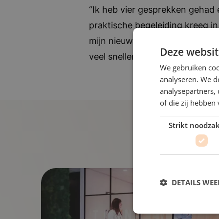
“Ik heb vier gesprekken gehad 
praktische begeleiding kreeg in
mijn nieuwe baan zou hebben bi
Deze websit
veel sneller ging. Als ik ooit w
We gebruiken coo
analyseren. We de
analysepartners,
of die zij hebbe
Strikt noodzak
DETAILS WE