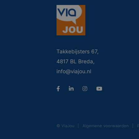
Takkebijsters 67,
4817 BL Breda,
info@viajou.nl
© ViaJou
Algemene voorwaarden
P