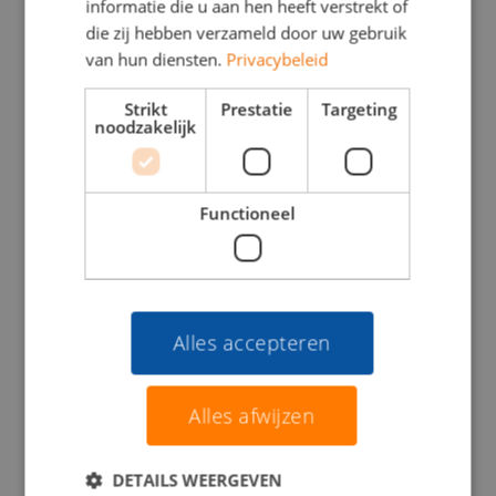
informatie die u aan hen heeft verstrekt of
die zij hebben verzameld door uw gebruik
van hun diensten.
Privacybeleid
Strikt
Prestatie
Targeting
noodzakelijk
Rutger Bruijns
Functioneel
Junior Consultant
06 37 28 76 09
rutger@viajou.nl
Alles accepteren
Meer over Rutger
Alles afwijzen
DETAILS WEERGEVEN