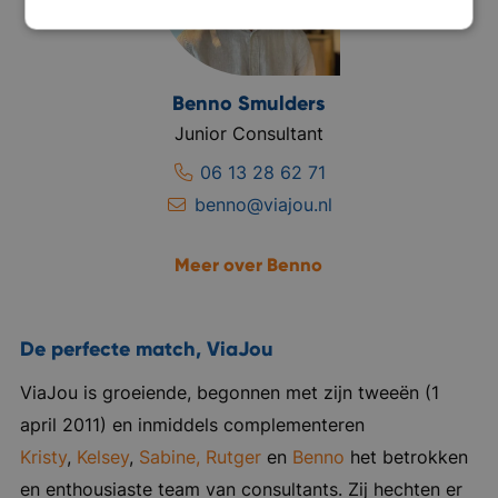
Benno Smulders
Junior Consultant
06 13 28 62 71
benno@viajou.nl
Meer over Benno
De perfecte match, ViaJou
ViaJou is groeiende, begonnen met zijn tweeën (1
april 2011) en inmiddels complementeren
Kristy
,
Kelsey
,
Sabine,
Rutger
en
Benno
het betrokken
en enthousiaste team van consultants. Zij hechten er