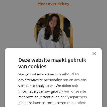
Meer over Kelsey
×
Sabine Vonk
Deze website maakt gebruik
Consultant
van cookies.
06 30 06 60 27
We gebruiken cookies om inhoud en
advertenties te personaliseren en om ons
sabine@viajou.nl
verkeer te analyseren. We delen ook
informatie over uw gebruik van onze site
Meer over Sabine
met onze advertentie- en analysepartners,
die deze kunnen combineren met andere